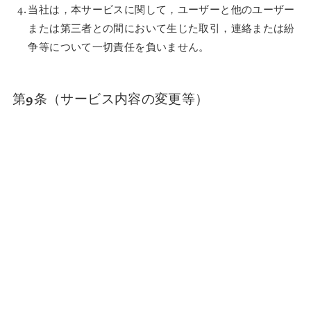
当社は，本サービスに関して，ユーザーと他のユーザー
または第三者との間において生じた取引，連絡または紛
争等について一切責任を負いません。
第9条（サービス内容の変更等）
当社は，ユーザーへの事前の告知をもって、本サービスの
内容を変更、追加または廃止することがあり、ユーザーは
これを承諾するものとします。
第10条（利用規約の変更）
当社は以下の場合には、ユーザーの個別の同意を要せ
ず、本規約を変更することができるものとします。
本規約の変更がユーザーの一般の利益に適合すると