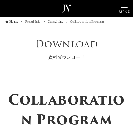
MENU
Home
Useful Info
Consulting
Collaboration Program
Download
資料ダウンロード
Collaboratio
n Program