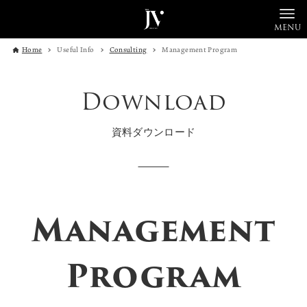
MENU
Home
Useful Info
Consulting
Management Program
Download
資料ダウンロード
Management
Program