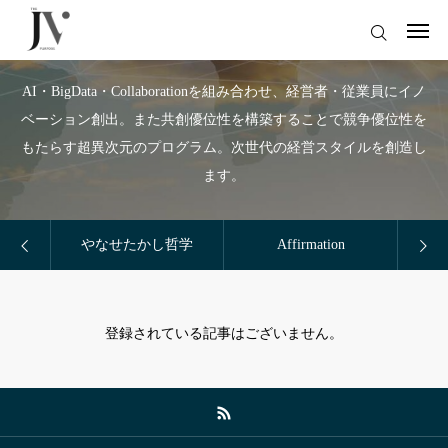
ABC Program
ログイン
AI・BigData・Collaborationを組み合わせ、経営者・従業員にイノ
ベーション創出。また共創優位性を構築することで競争優位性を
サイトトップ
もたらす超異次元のプログラム。次世代の経営スタイルを創造し
ます。
コラムトップ
仕事のご依頼
やなせたかし哲学
Affirmation
Company
Doctor-DX（医療従事者はこちら）
登録されている記事はございません。
Column
小磯卓也（オフィシャルサイト）
Service
Contact