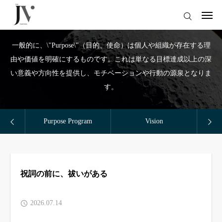
Purpose Program
ログイン
一般的に、\"Purpose\"（目的、使命）は個人や組織が存在する理
由や価値を明確にするものです。これは単なる目標達成以上の深
サイトトップ
い意義や方向性を提供し、モチベーションや行動の源泉となりま
す。
コラムトップ
仕事のご依頼
Purpose Program
Vision
や
Company
Doctor-DX（医療従事者はこちら）
Column
小磯卓也（オフィシャルサイト）
祝詞の前に、祓いがある
Service
2026.07.14
Contact