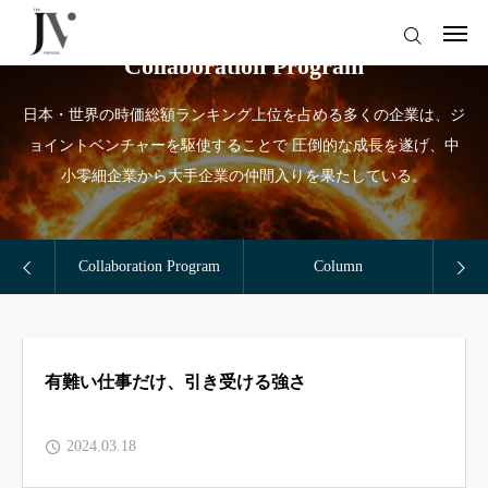
Collaboration Program
ログイン
日本・世界の時価総額ランキング上位を占める多くの企業は、ジ
ョイントベンチャーを駆使することで 圧倒的な成長を遂げ、中
サイトトップ
小零細企業から大手企業の仲間入りを果たしている。
コラムトップ
仕事のご依頼
Collaboration Program
Column
Company
Doctor-DX（医療従事者はこちら）
Column
小磯卓也（オフィシャルサイト）
有難い仕事だけ、引き受ける強さ
Service
2024.03.18
Contact