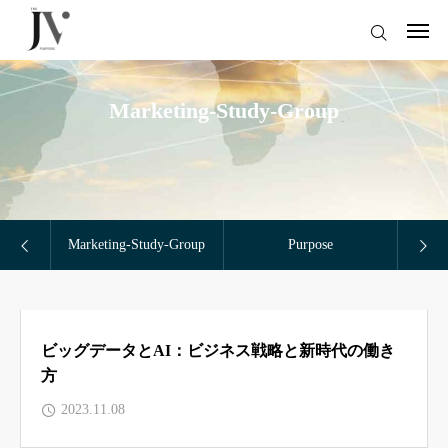
ログイン
Marketing-Study-Group
サイトトップ
コラムトップ
仕事のご依頼
Marketing-Study-Group
Purpose
P
Company
Doctor-DX（医療従事者はこちら）
Column
小磯卓也（オフィシャルサイト）
ビッグデータとAI：ビジネス戦略と新時代の働き
方
Service
2023.11.08
Contact