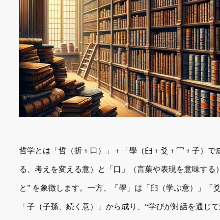
哲学とは「哲（折＋口）」＋「學（⺽＋爻＋冖＋子）で
る、考えを変える意）と「口」（言葉や表現を意味する
と” を象徴します。一方、「學」は「⺽（学ぶ意）」「
「子（子孫、続く意）」から成り、“学びが対話を通じ