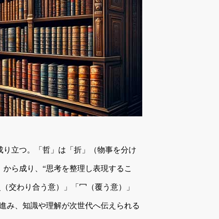
成り立つ。「哲」は「折」（物事を分け
）から成り、“思考を整理し表現するこ
爻（交わり合う意）」「冖（覆う意）」
て進み、知識や理解が次世代へ伝えられる