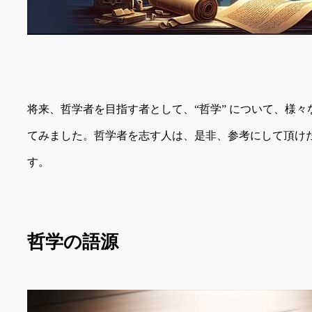
将来、哲学者を目指す者として、“哲学” について、様
てみました。哲学者を志す人は、是非、参考にして頂け
す。
哲学の語源